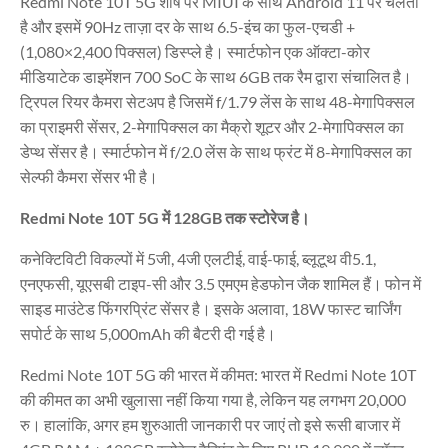
Redmi Note 10T 5G शीर्ष पर MIUI के साथ Android 11 पर चलता
है और इसमें 90Hz ताज़ा दर के साथ 6.5-इंच का फुल-एचडी +
(1,080×2,400 पिक्सल) डिस्प्ले है। स्मार्टफोन एक ऑक्टा-कोर
मीडियाटेक डाइमेंशन 700 SoC के साथ 6GB तक रैम द्वारा संचालित है।
ट्रिपल रियर कैमरा सेटअप है जिसमें f/1.79 लेंस के साथ 48-मेगापिक्सल
का प्राइमरी सेंसर, 2-मेगापिक्सल का मैक्रो शूटर और 2-मेगापिक्सल का
डेप्थ सेंसर है। स्मार्टफोन में f/2.0 लेंस के साथ फ्रंट में 8-मेगापिक्सल का
सेल्फी कैमरा सेंसर भी है।
Redmi Note 10T 5G में 128GB तक स्टोरेज है।
कनेक्टिविटी विकल्पों में 5जी, 4जी एलटीई, वाई-फाई, ब्लूटूथ वी5.1,
एनएफसी, यूएसबी टाइप-सी और 3.5 एमएम हेडफोन जैक शामिल हैं। फोन में
साइड माउंटेड फिंगरप्रिंट सेंसर है। इसके अलावा, 18W फास्ट चार्जिंग
सपोर्ट के साथ 5,000mAh की बैटरी दी गई है।
Redmi Note 10T 5G की भारत में कीमत: भारत में Redmi Note 10T
की कीमत का अभी खुलासा नहीं किया गया है, लेकिन यह लगभग 20,000
रु। हालांकि, अगर हम शुरुआती जानकारी पर जाएं तो इसे रूसी बाजार में