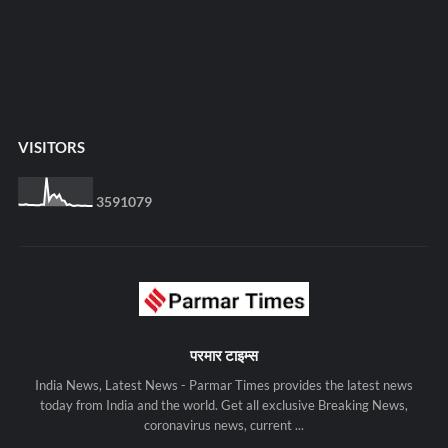
VISITORS
3
5
9
1
0
7
9
परमार टाइम्स
India News, Latest News - Parmar Times provides the latest news
today from India and the world. Get all exclusive Breaking News,
coronavirus news, current ...