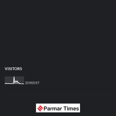
VISITORS
3
5
9
0
5
9
7