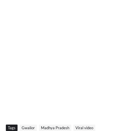
Tags
Gwalior
Madhya Pradesh
Viral video