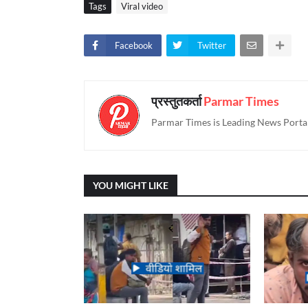
Tags
Viral video
Facebook
Twitter
प्रस्तुतकर्ता
Parmar Times
Parmar Times is Leading News Portal
YOU MIGHT LIKE