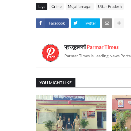
Tags
Crime
Mujaffarnagar
Uttar Pradesh
Facebook
Twitter
प्रस्तुतकर्ता
Parmar Times
Parmar Times is Leading News Portal
YOU MIGHT LIKE